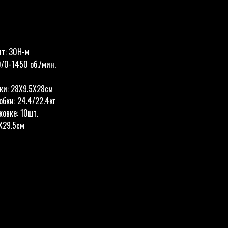
т: 30Н-м
0/0-1450 об./мин.
ки: 28X9.5X28см
обки: 24.4/22.4кг
ковке: 10шт.
X29.5см